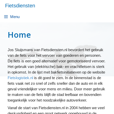
Ga
Fietsdiensten
naar
de
Menu
inhoud
Home
Jos Sluijsmans van Fietsdiensten.nl bevordert het gebruik
van de fiets voor het vervoer van goederen en personen.
De fiets is een goed alternatief voor gemotoriseerd vervoer.
Het gebruik van (elektrische) bak- en vrachtfietsen is sterk
in opkomst. In de lijst met bakfietsinitiatieven op de website
Fietslogistiek.nl
is dit goed te zien. In de binnenstad is de
fiets vaak net zo snel of zelfs sneller dan de auto en in elk
geval vriendelijker voor mens en milieu. Door meer gebruik
te maken van de fiets blijft de stad leefbaar en bovendien
toegankelijk voor het noodzakelijke autoverkeer.
Vanaf de start van Fietsdiensten.nl in 2004 hebben we veel
deskundigheid en een groot netwerk opgebouwd in de