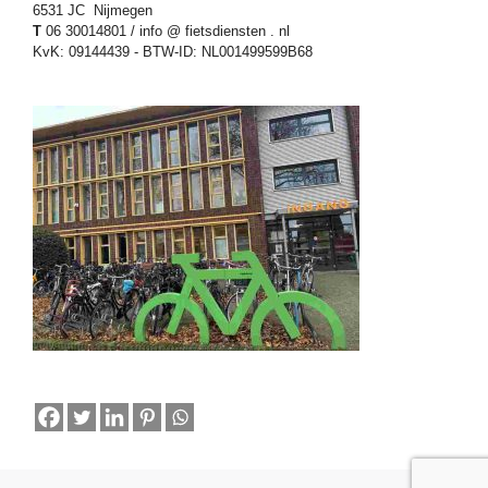
6531 JC Nijmegen
T
06 30014801 / info @ fietsdiensten . nl
KvK: 09144439 - BTW-ID: NL001499599B68