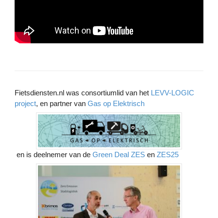
Fietsdiensten.nl was consortiumlid van het
LEVV-LOGIC
project
, en partner van
Gas op Elektrisch
en is deelnemer van de
Green Deal ZES
en
ZES25