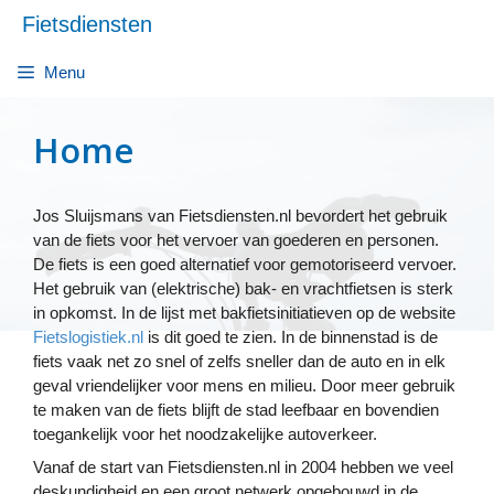
Ga
Fietsdiensten
naar
de
Menu
inhoud
Home
Jos Sluijsmans van Fietsdiensten.nl bevordert het gebruik
van de fiets voor het vervoer van goederen en personen.
De fiets is een goed alternatief voor gemotoriseerd vervoer.
Het gebruik van (elektrische) bak- en vrachtfietsen is sterk
in opkomst. In de lijst met bakfietsinitiatieven op de website
Fietslogistiek.nl
is dit goed te zien. In de binnenstad is de
fiets vaak net zo snel of zelfs sneller dan de auto en in elk
geval vriendelijker voor mens en milieu. Door meer gebruik
te maken van de fiets blijft de stad leefbaar en bovendien
toegankelijk voor het noodzakelijke autoverkeer.
Vanaf de start van Fietsdiensten.nl in 2004 hebben we veel
deskundigheid en een groot netwerk opgebouwd in de