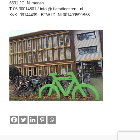
6531 JC Nijmegen
T
06 30014801 / info @ fietsdiensten . nl
KvK: 09144439 - BTW-ID: NL001499599B68