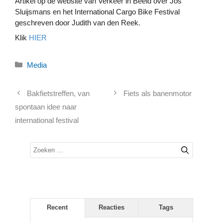
Artikel op de website van Verkeer in Beeld over Jos
Sluijsmans en het International Cargo Bike Festival
geschreven door Judith van den Reek.
Klik
HIER
Categorieën
Media
Bakfietstreffen, van
Fiets als banenmotor
spontaan idee naar
international festival
Zoek
naar:
Recent
Reacties
Tags