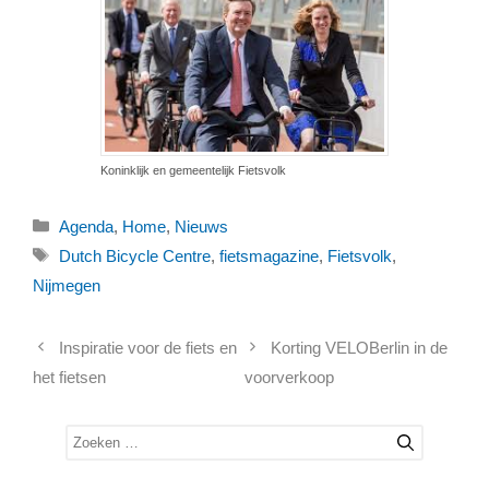
Koninklijk en gemeentelijk Fietsvolk
Categorieën
Agenda
,
Home
,
Nieuws
Tags
Dutch Bicycle Centre
,
fietsmagazine
,
Fietsvolk
,
Nijmegen
Inspiratie voor de fiets en
Korting VELOBerlin in de
het fietsen
voorverkoop
Zoek
naar: