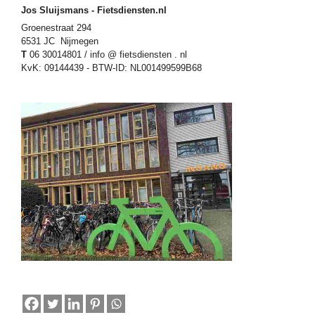
Jos Sluijsmans - Fietsdiensten.nl
Groenestraat 294
6531 JC Nijmegen
T
06 30014801 / info @ fietsdiensten . nl
KvK: 09144439 - BTW-ID: NL001499599B68