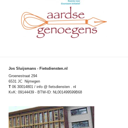
Jos Sluijsmans - Fietsdiensten.nl
Groenestraat 294
6531 JC Nijmegen
T
06 30014801 / info @ fietsdiensten . nl
KvK: 09144439 - BTW-ID: NL001499599B68