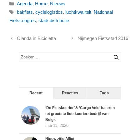
Categorieën
Agenda
,
Home
,
Nieuws
Tags
bakfiets
,
cyclelogistics
,
luchtkwaliteit
,
Nationaal
Fietscongres
,
stadsdistributie
Olanda in Bicicletta
Nijmegen Fietsstad 2016
Zoek
naar:
Recent
Reacties
Tags
‘De Fietskoerier’ & ‘Cargo Velo’ fuseren
tot grootste fietskoeriersbedrijf van
België
mei 11, 2026
Nieuw zitje Alligt