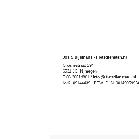
Jos Sluijsmans - Fietsdiensten.nl
Groenestraat 294
6531 JC Nijmegen
T
06 30014801 / info @ fietsdiensten . nl
KvK: 09144439 - BTW-ID: NL001499599B