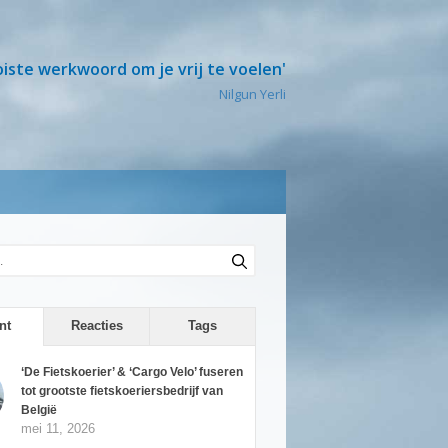
oiste werkwoord om je vrij te voelen'
Nilgun Yerli
nt
Reacties
Tags
‘De Fietskoerier’ & ‘Cargo Velo’ fuseren
tot grootste fietskoeriersbedrijf van
België
mei 11, 2026