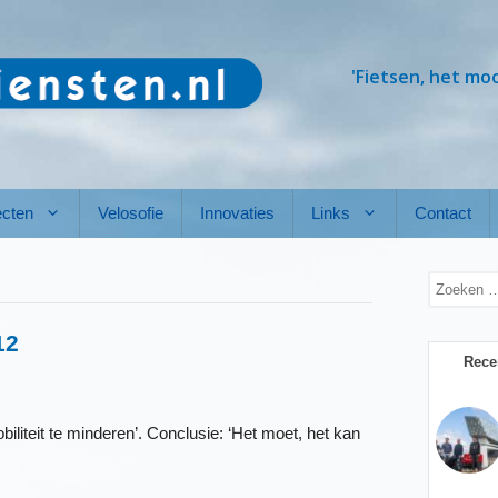
'Fietsen, het mo
ecten
Velosofie
Innovaties
Links
Contact
Zoek
naar:
12
Rece
liteit te minderen’. Conclusie: ‘Het moet, het kan