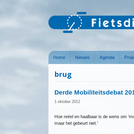
Ga
naar
de
inhoud
Home
Nieuws
Agenda
Proj
brug
Derde Mobiliteitsdebat 20
1 oktober 2012
Hoe reëel en haalbaar is de wens om ‘mobi
maar het gebeurt niet.’