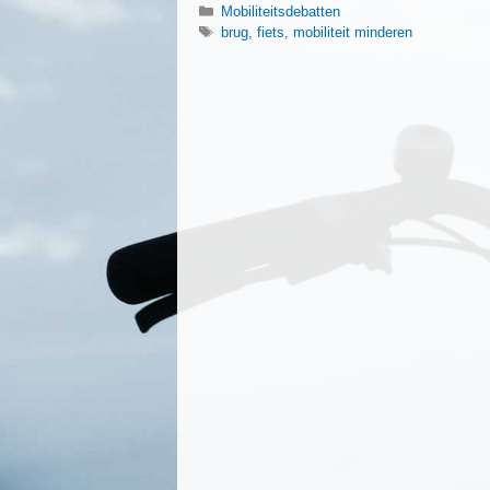
Categorieën
Mobiliteitsdebatten
Tags
brug
,
fiets
,
mobiliteit minderen