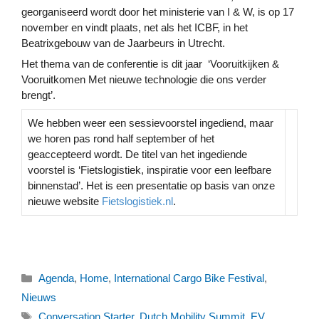
georganiseerd wordt door het ministerie van I & W, is op 17
november en vindt plaats, net als het ICBF, in het
Beatrixgebouw van de Jaarbeurs in Utrecht.
Het thema van de conferentie is dit jaar ‘Vooruitkijken &
Vooruitkomen Met nieuwe technologie die ons verder
brengt’.
We hebben weer een sessievoorstel ingediend, maar
we horen pas rond half september of het
geaccepteerd wordt. De titel van het ingediende
voorstel is ‘Fietslogistiek, inspiratie voor een leefbare
binnenstad’. Het is een presentatie op basis van onze
nieuwe website
Fietslogistiek.nl
.
Categorieën
Agenda
,
Home
,
International Cargo Bike Festival
,
Nieuws
Tags
Conversation Starter
,
Dutch Mobility Summit
,
EV