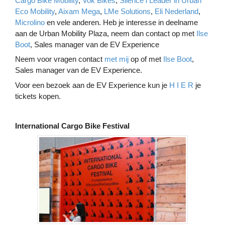
Cargo Bike Mobility
,
Vok Bikes
,
Silence l Leader in Urban
Eco Mobility
,
Aixam Mega
,
LMe Solutions
,
Eli Nederland
,
Microlino
en vele anderen. Heb je interesse in deelname
aan de Urban Mobility Plaza, neem dan contact op met
Ilse
Boot
, Sales manager van de EV Experience
Neem voor vragen contact
met mij
op of met
Ilse Boot
,
Sales manager van de EV Experience.
Voor een bezoek aan de EV Experience kun je
H I E R
je
tickets kopen.
International Cargo Bike Festival