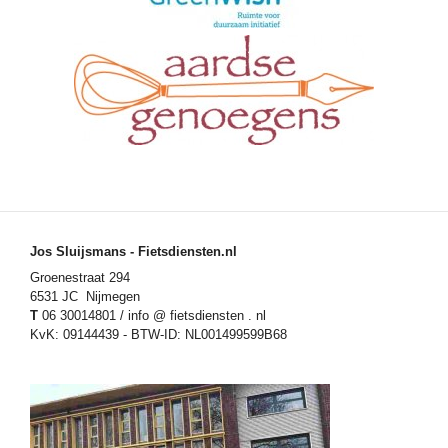
Jos Sluijsmans - Fietsdiensten.nl
Groenestraat 294
6531 JC Nijmegen
T
06 30014801 / info @ fietsdiensten . nl
KvK: 09144439 - BTW-ID: NL001499599B68