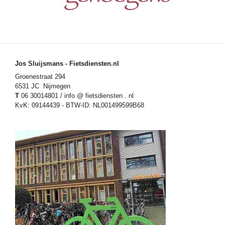
Jos Sluijsmans - Fietsdiensten.nl
Groenestraat 294
6531 JC Nijmegen
T
06 30014801 / info @ fietsdiensten . nl
KvK: 09144439 - BTW-ID: NL001499599B68