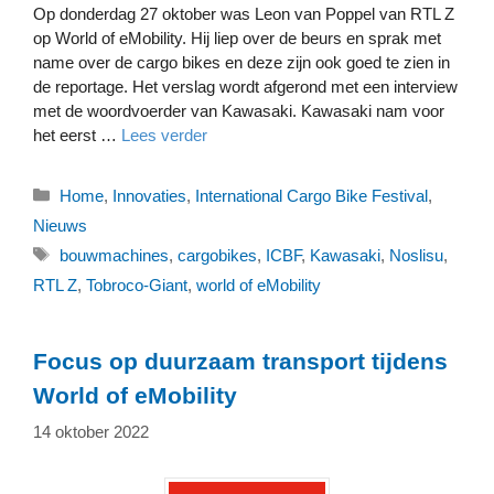
Op donderdag 27 oktober was Leon van Poppel van RTL Z
op World of eMobility. Hij liep over de beurs en sprak met
name over de cargo bikes en deze zijn ook goed te zien in
de reportage. Het verslag wordt afgerond met een interview
met de woordvoerder van Kawasaki. Kawasaki nam voor
het eerst …
Lees verder
Categorieën
Home
,
Innovaties
,
International Cargo Bike Festival
,
Nieuws
Tags
bouwmachines
,
cargobikes
,
ICBF
,
Kawasaki
,
Noslisu
,
RTL Z
,
Tobroco-Giant
,
world of eMobility
Focus op duurzaam transport tijdens
World of eMobility
14 oktober 2022