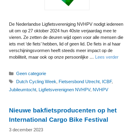
De Nederlandse Ligfietsvereniging NVHPV nodigt iedereen
uit om op 27 oktober 2024 hun 40ste verjaardag mee te
vieren. Ze zetten de deuren wijd open voor alle mensen die
iets met ‘de fiets’ hebben, lid of geen lid. De fiets in al haar
verschijningsvormen heeft steeds meer impact op de
mobiliteit, maar ook op onze persoonlijke …
Lees verder
Categorieën
Geen categorie
Tags
Dutch Cycling Week
,
Fietsersbond Utrecht
,
ICBF
,
Jubileumtocht
,
Ligfietsverenignen NVHPV
,
NVHPV
Nieuwe bakfietsproducenten op het
International Cargo Bike Festival
3 december 2023