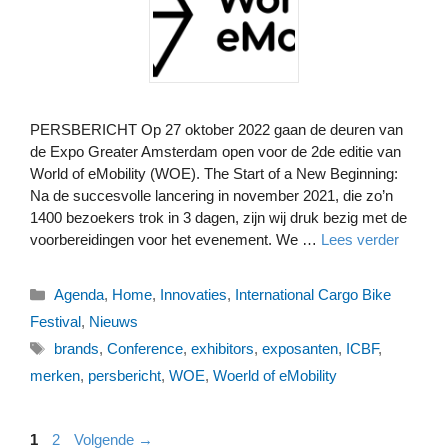
PERSBERICHT Op 27 oktober 2022 gaan de deuren van
de Expo Greater Amsterdam open voor de 2de editie van
World of eMobility (WOE). The Start of a New Beginning:
Na de succesvolle lancering in november 2021, die zo’n
1400 bezoekers trok in 3 dagen, zijn wij druk bezig met de
voorbereidingen voor het evenement. We …
Lees verder
Categorieën
Agenda
,
Home
,
Innovaties
,
International Cargo Bike
Festival
,
Nieuws
Tags
brands
,
Conference
,
exhibitors
,
exposanten
,
ICBF
,
merken
,
persbericht
,
WOE
,
Woerld of eMobility
Pagina
Pagina
1
2
Volgende
→