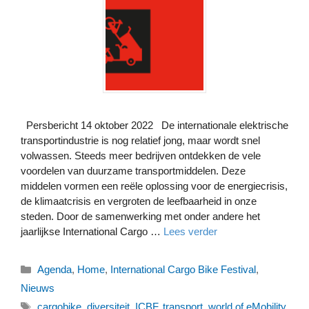
Persbericht 14 oktober 2022 De internationale elektrische
transportindustrie is nog relatief jong, maar wordt snel
volwassen. Steeds meer bedrijven ontdekken de vele
voordelen van duurzame transportmiddelen. Deze
middelen vormen een reële oplossing voor de energiecrisis,
de klimaatcrisis en vergroten de leefbaarheid in onze
steden. Door de samenwerking met onder andere het
jaarlijkse International Cargo …
Lees verder
Categorieën
Agenda
,
Home
,
International Cargo Bike Festival
,
Nieuws
Tags
cargobike
,
diversiteit
,
ICBF
,
transport
,
world of eMobility