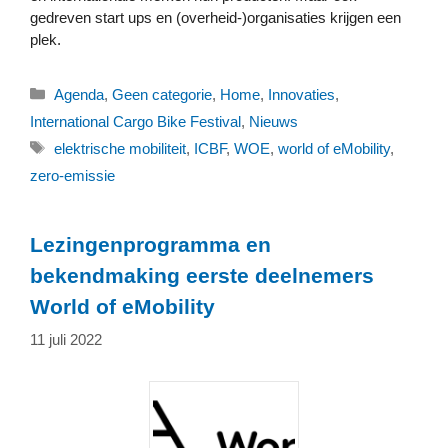
gedreven start ups en (overheid-)organisaties krijgen een
plek.
Categorieën
Agenda
,
Geen categorie
,
Home
,
Innovaties
,
International Cargo Bike Festival
,
Nieuws
Tags
elektrische mobiliteit
,
ICBF
,
WOE
,
world of eMobility
,
zero-emissie
Lezingenprogramma en
bekendmaking eerste deelnemers
World of eMobility
11 juli 2022