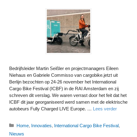
Bedrijfsleider Martin Seißler en projectmanagers Eileen
Niehaus en Gabriele Commisso van cargobike.jetzt uit
Berlijn bezochten op 24-26 november het International
Cargo Bike Festival (ICBF) in de RAI Amsterdam en zij
schreven dit verslag. We waren verrast door het feit dat het
ICBF dit jaar georganiseerd werd samen met de elektrische
autobeurs Fully Charged LIVE Europe. …
Lees verder
Categorieën
Home
,
Innovaties
,
International Cargo Bike Festival
,
Nieuws