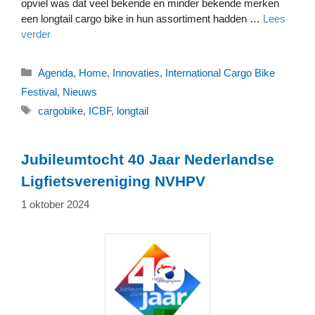
opviel was dat veel bekende en minder bekende merken
een longtail cargo bike in hun assortiment hadden …
Lees
verder
Categorieën
Agenda
,
Home
,
Innovaties
,
International Cargo Bike
Festival
,
Nieuws
Tags
cargobike
,
ICBF
,
longtail
Jubileumtocht 40 Jaar Nederlandse
Ligfietsvereniging NVHPV
1 oktober 2024