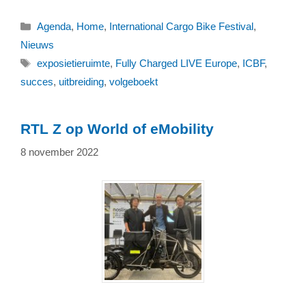
Categorieën
Agenda
,
Home
,
International Cargo Bike Festival
,
Nieuws
Tags
exposietieruimte
,
Fully Charged LIVE Europe
,
ICBF
,
succes
,
uitbreiding
,
volgeboekt
RTL Z op World of eMobility
8 november 2022