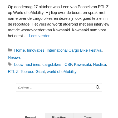
Op donderdag 27 oktober was Leon van Poppel van RTL Z
op World of eMobility. Hij liep over de beurs en sprak met
name over de cargo bikes en deze zijn ook goed te zien in
de reportage. Het verslag wordt afgerond met een interview
met de woordvoerder van Kawasaki. Kawasaki nam voor
het eerst …
Lees verder
Categorieën
Home
,
Innovaties
,
International Cargo Bike Festival
,
Nieuws
Tags
bouwmachines
,
cargobikes
,
ICBF
,
Kawasaki
,
Noslisu
,
RTL Z
,
Tobroco-Giant
,
world of eMobility
Zoek
naar:
Recent
Reacties
Tags