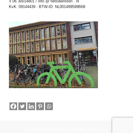
T
06 30014801 / info @ fietsdiensten . nl
KvK: 09144439 - BTW-ID: NL001499599B68
© 2026 Fietsdiensten. All Rights Reserved.