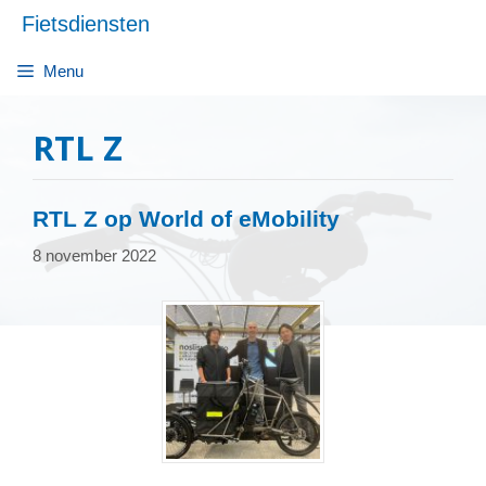
Ga
Fietsdiensten
naar
de
Menu
inhoud
RTL Z
RTL Z op World of eMobility
8 november 2022