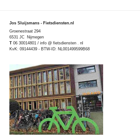
Jos Sluijsmans - Fietsdiensten.nl
Groenestraat 294
6531 JC Nijmegen
T
06 30014801 / info @ fietsdiensten . nl
KvK: 09144439 - BTW-ID: NL001499599B68