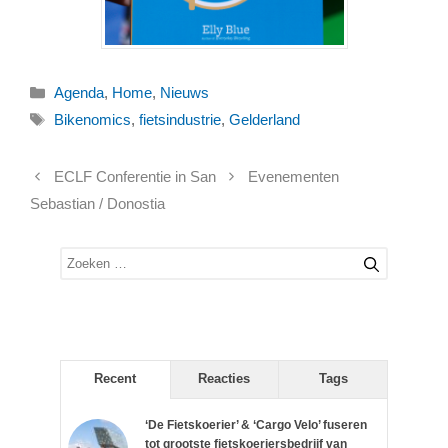
Categorieën
Agenda
,
Home
,
Nieuws
Tags
Bikenomics
,
fietsindustrie
,
Gelderland
ECLF Conferentie in San
Evenementen
Sebastian / Donostia
Zoek
naar:
Recent
Reacties
Tags
‘De Fietskoerier’ & ‘Cargo Velo’ fuseren
tot grootste fietskoeriersbedrijf van