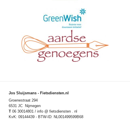
Jos Sluijsmans - Fietsdiensten.nl
Groenestraat 294
6531 JC Nijmegen
T
06 30014801 / info @ fietsdiensten . nl
KvK: 09144439 - BTW-ID: NL001499599B68