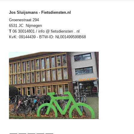
Jos Sluijsmans - Fietsdiensten.nl
Groenestraat 294
6531 JC Nijmegen
T
06 30014801 / info @ fietsdiensten . nl
KvK: 09144439 - BTW-ID: NL001499599B68