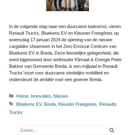
In de volgende stap naar een duurzame toekomst, vieren
Renault Trucks, Bluekens EV en Kleuster Freegônes op
woensdag 17 januari 2024 de opening van de nieuwe
cargobike showroom in het Zero Emissie Centrum van
Bluekens EV in Breda. Deze feestelijke gelegenheid, die
werd bijgewoond door wethouder Klimaat & Energie Peter
Bakker van Gemeente Breda, is een mijlpaal in Renault
Trucks’ inzet voor duurzame stedelijke mobiliteit en
ondersteunt de ambitie voor een groener Breda.
Categorieën
Home
,
Innovaties
,
Nieuws
Tags
Bluekens EV
,
Breda
,
Kleuster Freegones
,
Renaults
Trucks
Zoek
naar: