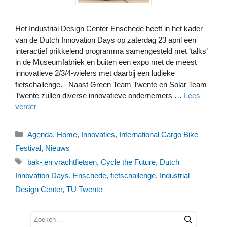
Het Industrial Design Center Enschede heeft in het kader
van de Dutch Innovation Days op zaterdag 23 april een
interactief prikkelend programma samengesteld met ’talks’
in de Museumfabriek en buiten een expo met de meest
innovatieve 2/3/4-wielers met daarbij een ludieke
fietschallenge. Naast Green Team Twente en Solar Team
Twente zullen diverse innovatieve ondernemers …
Lees
verder
Categorieën
Agenda
,
Home
,
Innovaties
,
International Cargo Bike
Festival
,
Nieuws
Tags
bak- en vrachtfietsen
,
Cycle the Future
,
Dutch
Innovation Days
,
Enschede
,
fietschallenge
,
Industrial
Design Center
,
TU Twente
Zoek
naar: