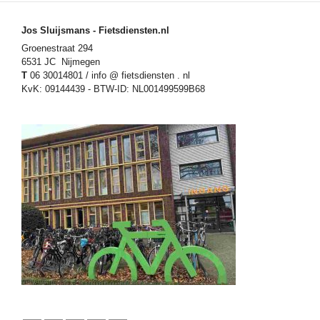
Jos Sluijsmans - Fietsdiensten.nl
Groenestraat 294
6531 JC Nijmegen
T
06 30014801 / info @ fietsdiensten . nl
KvK: 09144439 - BTW-ID: NL001499599B68