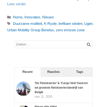
Lees verder
Categorieën
Home
,
Innovaties
,
Nieuws
Tags
Duurzame moiliteit
,
K-Ryole
,
leefbare steden
,
Ligier
,
Urban Mobility Group Benelux
,
zero emissie zone
Zoek
naar:
Recent
Reacties
Tags
‘De Fietskoerier’ & ‘Cargo Velo’ fuseren
tot grootste fietskoeriersbedrijf van
België
mei 11, 2026
Nieuw zitje Alligt