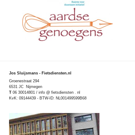
Jos Sluijsmans - Fietsdiensten.nl
Groenestraat 294
6531 JC Nijmegen
T
06 30014801 / info @ fietsdiensten . nl
KvK: 09144439 - BTW-ID: NL001499599B68