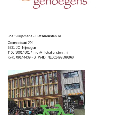
Jos Sluijsmans - Fietsdiensten.nl
Groenestraat 294
6531 JC Nijmegen
T
06 30014801 / info @ fietsdiensten . nl
KvK: 09144439 - BTW-ID: NL001499599B68