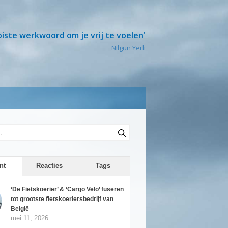
oiste werkwoord om je vrij te voelen'
Nilgun Yerli
nt
Reacties
Tags
‘De Fietskoerier’ & ‘Cargo Velo’ fuseren
tot grootste fietskoeriersbedrijf van
België
mei 11, 2026