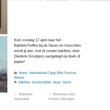
Kom zondag 17 april naar het
BakfietsTreffen bij de Vasim en misschien
wordt jij dan, met of zonder bakfiets, door
Diederik Grootjans vastgelegd op doek of
papier!
Categorieën
Home
,
International Cargo Bike Festival
,
Nieuws
Tags
bakfiets
,
kunstschilder
,
riksja
,
Vasim
Mobihack
Benvenuto Giro
Heyendaal
d’Italia a Nijmegen