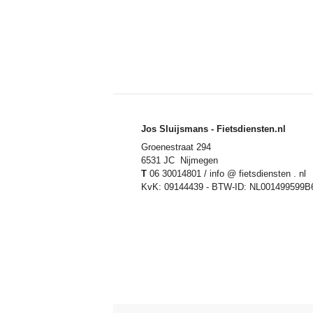
Jos Sluijsmans - Fietsdiensten.nl
Groenestraat 294
6531 JC Nijmegen
T
06 30014801 / info @ fietsdiensten . nl
KvK: 09144439 - BTW-ID: NL001499599B