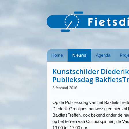
Ga
naar
de
inhoud
Home
Nieuws
Agenda
Proj
Kunstschilder Diederik
Publieksdag BakfietsT
3 februari 2016
Op de Publieksdag van het BakfietsTreffe
Diederik Grootjans aanwezig en hier zal 
BakfietsTreffen, ook bekend onder de naa
op het terrein van Cultuurspinnerij de 
13.00 tot 17.00 uur.