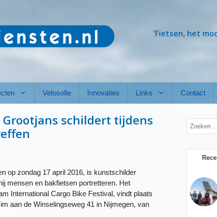
'Fietsen, het mo
ecten
Velosofie
Innovaties
Links
Contact
 Grootjans schildert tijdens
Zoek
reffen
naar:
Rece
n op zondag 17 april 2016, is kunstschilder
hij mensen en bakfietsen portretteren. Het
m International Cargo Bike Festival, vindt plaats
Vasim aan de Winselingseweg 41 in Nijmegen, van