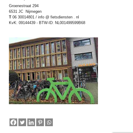
Groenestraat 294
6531 JC Nijmegen
T
06 30014801 / info @ fietsdiensten . nl
KvK: 09144439 - BTW-ID: NL001499599B68