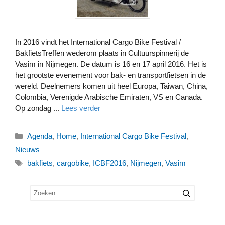
In 2016 vindt het International Cargo Bike Festival /
BakfietsTreffen wederom plaats in Cultuurspinnerij de
Vasim in Nijmegen. De datum is 16 en 17 april 2016. Het is
het grootste evenement voor bak- en transportfietsen in de
wereld. Deelnemers komen uit heel Europa, Taiwan, China,
Colombia, Verenigde Arabische Emiraten, VS en Canada.
Op zondag ...
Lees verder
Categorieën
Agenda
,
Home
,
International Cargo Bike Festival
,
Nieuws
Tags
bakfiets
,
cargobike
,
ICBF2016
,
Nijmegen
,
Vasim
Zoek
naar: