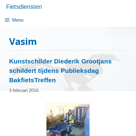
Ga
Fietsdiensten
naar
de
Menu
inhoud
Vasim
Kunstschilder Diederik Grootjans
schildert tijdens Publieksdag
BakfietsTreffen
3 februari 2016