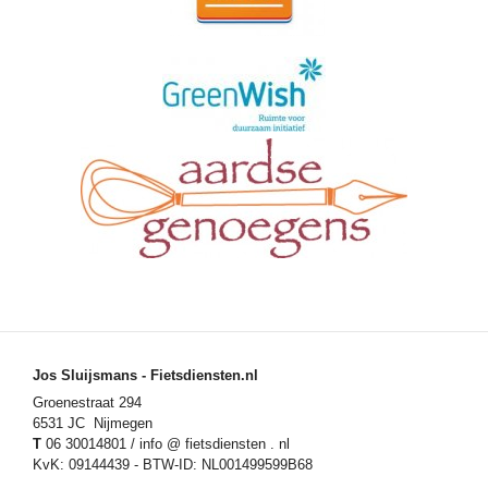
Jos Sluijsmans - Fietsdiensten.nl
Groenestraat 294
6531 JC Nijmegen
T
06 30014801 / info @ fietsdiensten . nl
KvK: 09144439 - BTW-ID: NL001499599B68