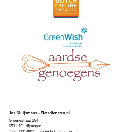
Jos Sluijsmans - Fietsdiensten.nl
Groenestraat 294
6531 JC Nijmegen
T
06 30014801 / info @ fietsdiensten . nl