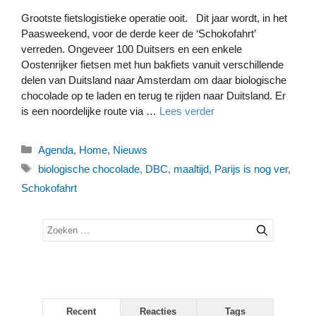
Grootste fietslogistieke operatie ooit. Dit jaar wordt, in het
Paasweekend, voor de derde keer de ‘Schokofahrt’
verreden. Ongeveer 100 Duitsers en een enkele
Oostenrijker fietsen met hun bakfiets vanuit verschillende
delen van Duitsland naar Amsterdam om daar biologische
chocolade op te laden en terug te rijden naar Duitsland. Er
is een noordelijke route via …
Lees verder
Categorieën
Agenda
,
Home
,
Nieuws
Tags
biologische chocolade
,
DBC
,
maaltijd
,
Parijs is nog ver
,
Schokofahrt
Zoek
naar:
Recent
Reacties
Tags