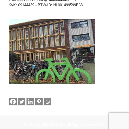
KvK: 09144439 - BTW-ID: NL001499599B68
© 2026 Fietsdiensten. All Rights Reserved.