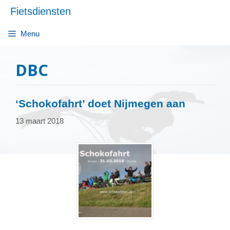
Ga
Fietsdiensten
naar
de
Menu
inhoud
DBC
‘Schokofahrt’ doet Nijmegen aan
13 maart 2018