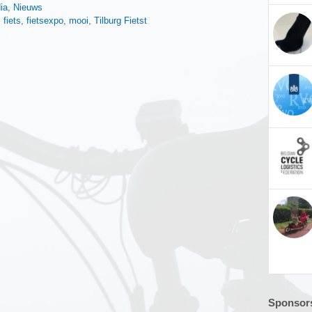
n
ia
,
Nieuws
,
fiets
,
fietsexpo
,
mooi
,
Tilburg Fietst
Sponsors