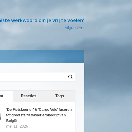
oiste werkwoord om je vrij te voelen'
Nilgun Yerli
nt
Reacties
Tags
‘De Fietskoerier’ & ‘Cargo Velo’ fuseren
tot grootste fietskoeriersbedrijf van
België
mei 11, 2026