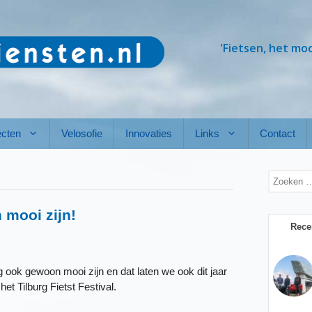
'Fietsen, het mo
ecten
Velosofie
Innovaties
Links
Contact
Zoek
naar:
 mooi zijn!
Rece
 ook gewoon mooi zijn en dat laten we ook dit jaar
het Tilburg Fietst Festival.