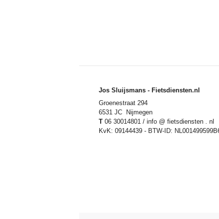
Jos Sluijsmans - Fietsdiensten.nl
Groenestraat 294
6531 JC Nijmegen
T
06 30014801 / info @ fietsdiensten . nl
KvK: 09144439 - BTW-ID: NL001499599B