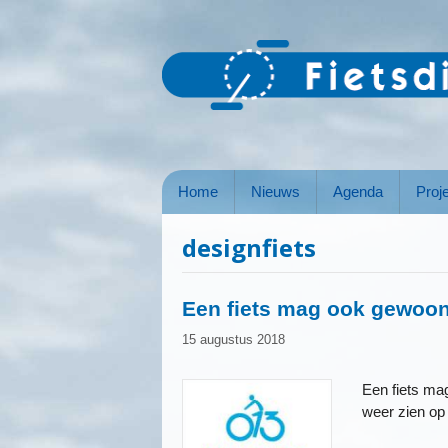
Ga
naar
de
inhoud
Home
Nieuws
Agenda
Proj
designfiets
Een fiets mag ook gewoon
15 augustus 2018
Een fiets mag
weer zien op 