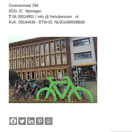
Groenestraat 294
6531 JC Nijmegen
T
06 30014801 / info @ fietsdiensten . nl
KvK: 09144439 - BTW-ID: NL001499599B68