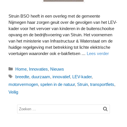
Struin BSO heeft in een overleg met de gemeente
Nijmegen haar zorgen geuit over de gevolgen van het LEV-
kader voor het vervoer van kinderen in de buitenschoolse
opvang en de bedrijfsvoering van Struin. Het voornemen
van het ministerie van Infrastructuur & Waterstaat om de
huidige regelgeving met betrekking tot lichte elektrische
voertuigen waaronder ook e-bakfietsen …
Lees verder
Categorieën
Home
,
Innovaties
,
Nieuws
Tags
breedte
,
duurzaam
,
innovatief
,
LEV-kader
,
motorvermogen
,
spelen in de natuur
,
Struin
,
transportfiets
,
Veilig
Zoek
naar: