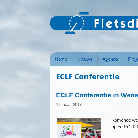
Ga
naar
de
inhoud
Home
Nieuws
Agenda
Proj
ECLF Conferentie
ECLF Conferentie in Wen
17 maart 2017
Komende week
op de ECLF C