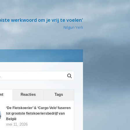
oiste werkwoord om je vrij te voelen'
Nilgun Yerli
nt
Reacties
Tags
‘De Fietskoerier’ & ‘Cargo Velo’ fuseren
tot grootste fietskoeriersbedrijf van
België
mei 11, 2026