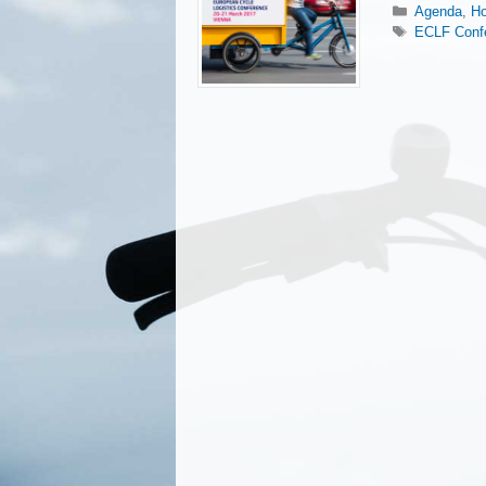
Categorieë
Agenda
,
H
Tags
ECLF Confe