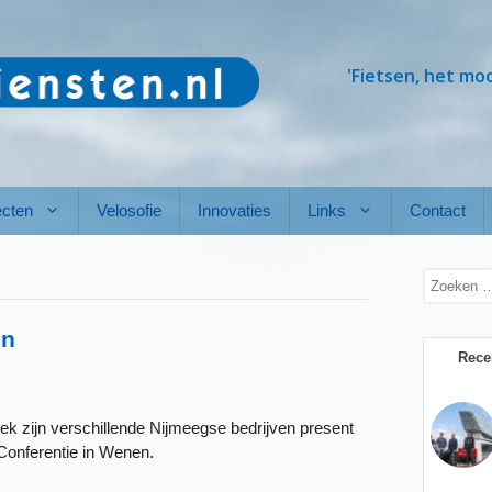
'Fietsen, het mo
ecten
Velosofie
Innovaties
Links
Contact
Zoek
naar:
en
Rece
 zijn verschillende Nijmeegse bedrijven present
onferentie in Wenen.