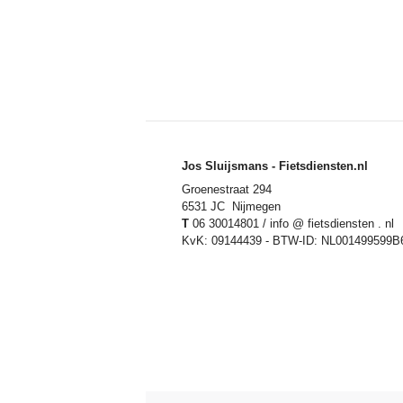
Jos Sluijsmans - Fietsdiensten.nl
Groenestraat 294
6531 JC Nijmegen
T
06 30014801 / info @ fietsdiensten . nl
KvK: 09144439 - BTW-ID: NL001499599B