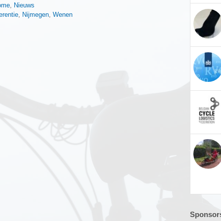
n
ome
,
Nieuws
rentie
,
Nijmegen
,
Wenen
Sponsors