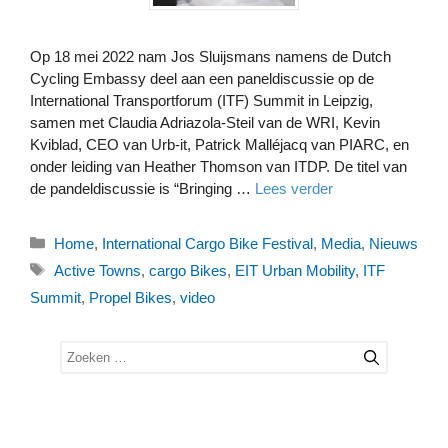
Op 18 mei 2022 nam Jos Sluijsmans namens de Dutch
Cycling Embassy deel aan een paneldiscussie op de
International Transportforum (ITF) Summit in Leipzig,
samen met Claudia Adriazola-Steil van de WRI, Kevin
Kviblad, CEO van Urb-it, Patrick Malléjacq van PIARC, en
onder leiding van Heather Thomson van ITDP. De titel van
de pandeldiscussie is “Bringing …
Lees verder
Categorieën
Home
,
International Cargo Bike Festival
,
Media
,
Nieuws
Tags
Active Towns
,
cargo Bikes
,
EIT Urban Mobility
,
ITF
Summit
,
Propel Bikes
,
video
Zoek
naar: