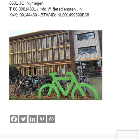
6531 JC Nijmegen
T
06 30014801 / info @ fietsdiensten . nl
KvK: 09144439 - BTW-ID: NL001499599B68