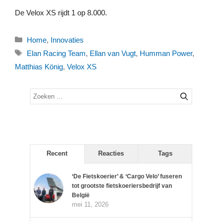
De Velox XS rijdt 1 op 8.000.
Categorieën
Home
,
Innovaties
Tags
Elan Racing Team
,
Ellan van Vugt
,
Humman Power
,
Matthias König
,
Velox XS
Zoek
naar:
Recent
Reacties
Tags
‘De Fietskoerier’ & ‘Cargo Velo’ fuseren
tot grootste fietskoeriersbedrijf van
België
mei 11, 2026