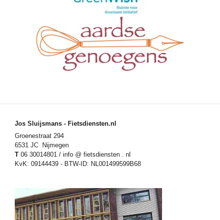
Jos Sluijsmans - Fietsdiensten.nl
Groenestraat 294
6531 JC Nijmegen
T
06 30014801 / info @ fietsdiensten . nl
KvK: 09144439 - BTW-ID: NL001499599B68