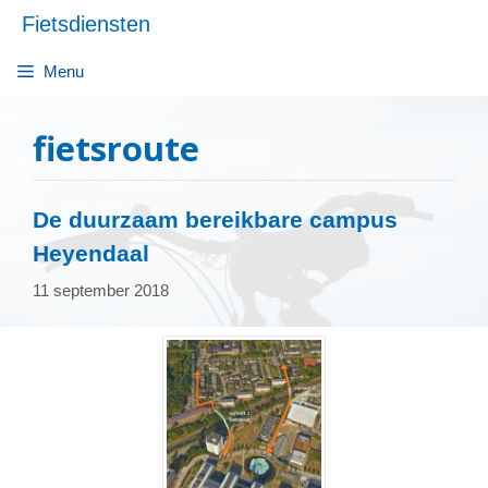
Ga
Fietsdiensten
naar
de
Menu
inhoud
fietsroute
De duurzaam bereikbare campus
Heyendaal
11 september 2018