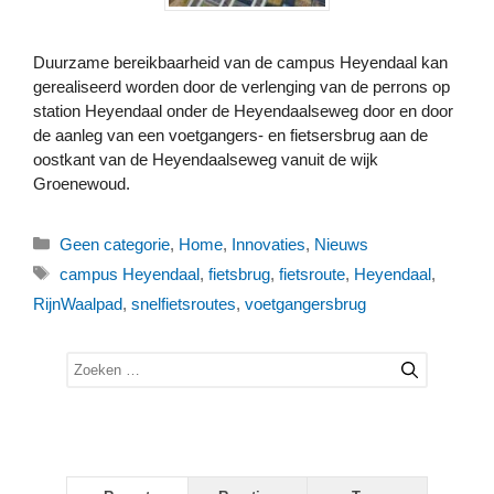
Duurzame bereikbaarheid van de campus Heyendaal kan
gerealiseerd worden door de verlenging van de perrons op
station Heyendaal onder de Heyendaalseweg door en door
de aanleg van een voetgangers- en fietsersbrug aan de
oostkant van de Heyendaalseweg vanuit de wijk
Groenewoud.
Categorieën
Geen categorie
,
Home
,
Innovaties
,
Nieuws
Tags
campus Heyendaal
,
fietsbrug
,
fietsroute
,
Heyendaal
,
RijnWaalpad
,
snelfietsroutes
,
voetgangersbrug
Zoek
naar: