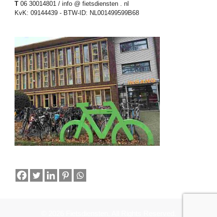
T
06 30014801 / info @ fietsdiensten . nl
KvK: 09144439 - BTW-ID: NL001499599B68
© 2026 Fietsdiensten. All Rights Reserved.