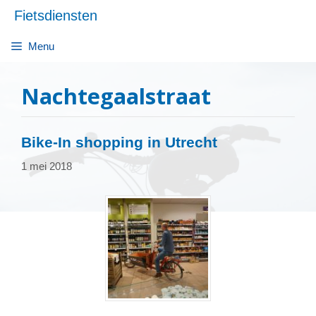
Ga
Fietsdiensten
naar
de
Menu
inhoud
Nachtegaalstraat
Bike-In shopping in Utrecht
1 mei 2018