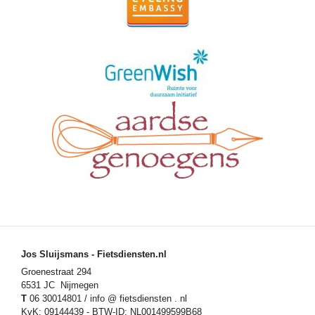
Jos Sluijsmans - Fietsdiensten.nl
Groenestraat 294
6531 JC Nijmegen
T
06 30014801 / info @ fietsdiensten . nl
KvK: 09144439 - BTW-ID: NL001499599B68