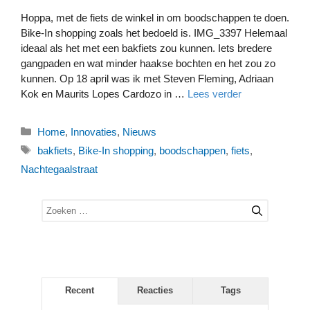
Hoppa, met de fiets de winkel in om boodschappen te doen.
Bike-In shopping zoals het bedoeld is. IMG_3397 Helemaal
ideaal als het met een bakfiets zou kunnen. Iets bredere
gangpaden en wat minder haakse bochten en het zou zo
kunnen. Op 18 april was ik met Steven Fleming, Adriaan
Kok en Maurits Lopes Cardozo in …
Lees verder
Categorieën
Home
,
Innovaties
,
Nieuws
Tags
bakfiets
,
Bike-In shopping
,
boodschappen
,
fiets
,
Nachtegaalstraat
Zoek
naar:
Recent
Reacties
Tags