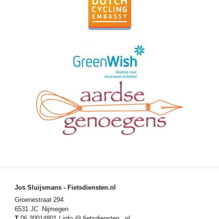
Jos Sluijsmans - Fietsdiensten.nl
Groenestraat 294
6531 JC Nijmegen
T
06 30014801 / info @ fietsdiensten . nl