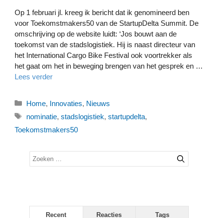
Op 1 februari jl. kreeg ik bericht dat ik genomineerd ben
voor Toekomstmakers50 van de StartupDelta Summit. De
omschrijving op de website luidt: ‘Jos bouwt aan de
toekomst van de stadslogistiek. Hij is naast directeur van
het International Cargo Bike Festival ook voortrekker als
het gaat om het in beweging brengen van het gesprek en …
Lees verder
Categorieën
Home
,
Innovaties
,
Nieuws
Tags
nominatie
,
stadslogistiek
,
startupdelta
,
Toekomstmakers50
Zoek
naar:
Recent
Reacties
Tags