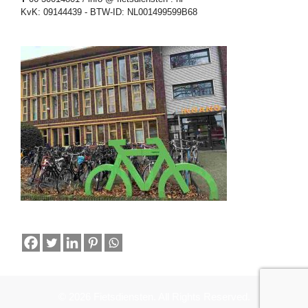
KvK: 09144439 - BTW-ID: NL001499599B68
© 2026 Fietsdiensten. All Rights Reserved.