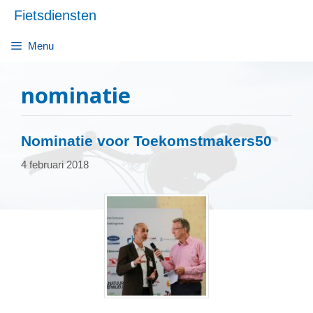
Ga
Fietsdiensten
naar
de
Menu
inhoud
nominatie
Nominatie voor Toekomstmakers50
4 februari 2018