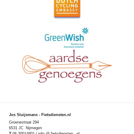
Jos Sluijsmans - Fietsdiensten.nl
Groenestraat 294
6531 JC Nijmegen
T
06 30014801 / info @ fietsdiensten . nl