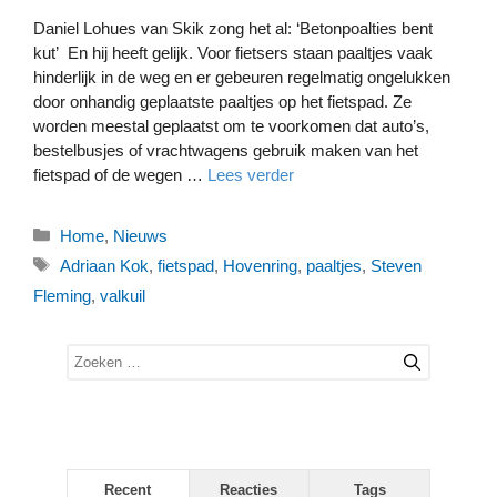
Daniel Lohues van Skik zong het al: ‘Betonpoalties bent
kut’ En hij heeft gelijk. Voor fietsers staan paaltjes vaak
hinderlijk in de weg en er gebeuren regelmatig ongelukken
door onhandig geplaatste paaltjes op het fietspad. Ze
worden meestal geplaatst om te voorkomen dat auto’s,
bestelbusjes of vrachtwagens gebruik maken van het
fietspad of de wegen …
Lees verder
Categorieën
Home
,
Nieuws
Tags
Adriaan Kok
,
fietspad
,
Hovenring
,
paaltjes
,
Steven
Fleming
,
valkuil
Zoek
naar:
Recent
Reacties
Tags