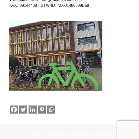
KvK: 09144439 - BTW-ID: NL001499599B68
© 2026 Fietsdiensten. All Rights Reserved.