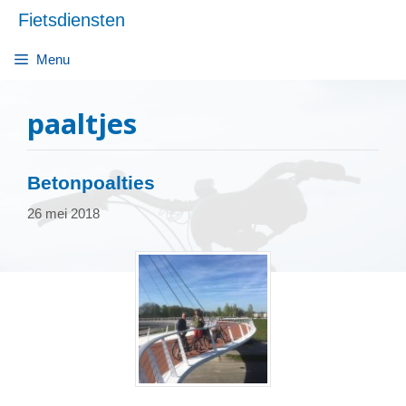
Ga
Fietsdiensten
naar
de
Menu
inhoud
paaltjes
Betonpoalties
26 mei 2018