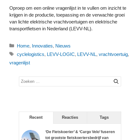
Oproep om een online vragenlijst in te vullen om inzicht te
krijgen in de productie, toepassing en de verwachte groei
van lichte elektrische vrachtvoertuigen en elektrische
transportfietsen in Nederland (LEVV-NL).
Categorieën
Home
,
Innovaties
,
Nieuws
Tags
cyclelogistics
,
LEVV-LOGIC
,
LEVV-NL
,
vrachtvoertuig
,
vragenlijst
Zoek
naar:
Recent
Reacties
Tags
‘De Fietskoerier’ & ‘Cargo Velo’ fuseren
tot grootste fietskoeriersbedrijf van