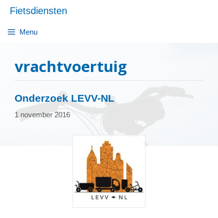
Ga
Fietsdiensten
naar
de
Menu
inhoud
vrachtvoertuig
Onderzoek LEVV-NL
1 november 2016