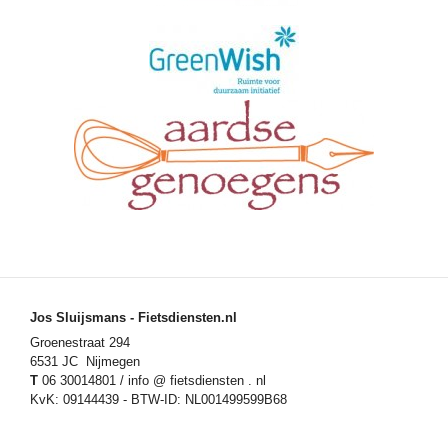
Jos Sluijsmans - Fietsdiensten.nl
Groenestraat 294
6531 JC Nijmegen
T
06 30014801 / info @ fietsdiensten . nl
KvK: 09144439 - BTW-ID: NL001499599B68