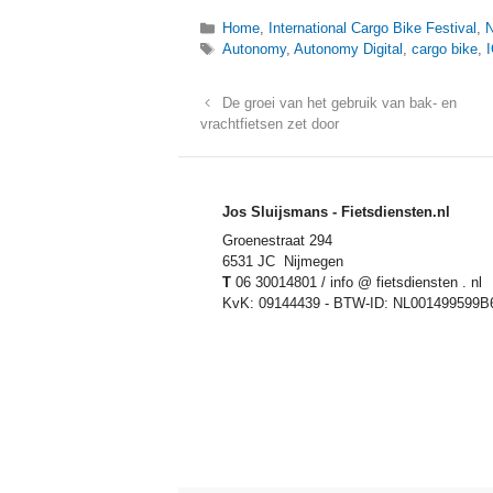
Categorieën
Home
,
International Cargo Bike Festival
,
Tags
Autonomy
,
Autonomy Digital
,
cargo bike
,
De groei van het gebruik van bak- en
vrachtfietsen zet door
Jos Sluijsmans - Fietsdiensten.nl
Groenestraat 294
6531 JC Nijmegen
T
06 30014801 / info @ fietsdiensten . nl
KvK: 09144439 - BTW-ID: NL001499599B