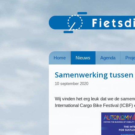
Ga
naar
de
inhoud
Home
Nieuws
Agenda
Proj
Samenwerking tussen 
10 september 2020
Wij vinden het erg leuk dat we de same
International Cargo Bike Festival (ICBF)