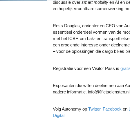
discussie over
smart mobility
en AI en de
en hopelijk vruchtbare samenwerking me
Ross Douglas, oprichter en CEO van Auto
essentieel onderdeel vormen van de mo
met het ICBF, om bak- en transportfiets
een groeiende interesse onder deelneme
– voor de oplossingen die cargo bikes bie
Registratie voor een Visitor Pass is
grati
Exposanten die willen deelnemen aan A
nadere informatie. info[@]fietsdiensten.nl
Volg Autonomy op
Twitter
,
Facebook
en
Digital
.