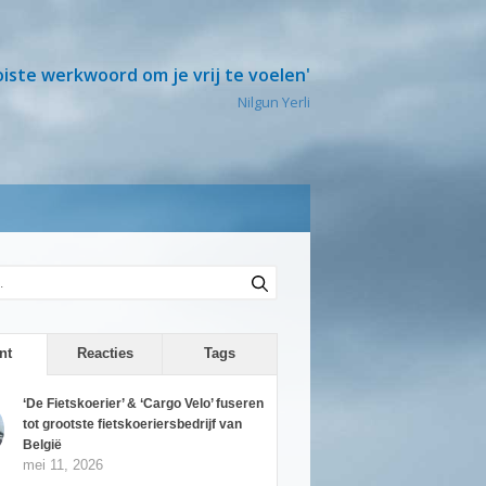
oiste werkwoord om je vrij te voelen'
Nilgun Yerli
nt
Reacties
Tags
‘De Fietskoerier’ & ‘Cargo Velo’ fuseren
tot grootste fietskoeriersbedrijf van
België
mei 11, 2026