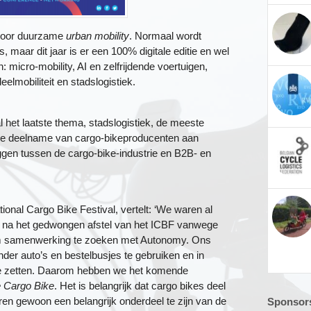
 voor duurzame
urban mobility
. Normaal wordt
, maar dit jaar is er een 100% digitale editie en wel
 micro-mobility, AI en zelfrijdende voertuigen,
eelmobiliteit en stadslogistiek.
het laatste thema, stadslogistiek, de meeste
de deelname van cargo-bikeproducenten aan
ggen tussen de cargo-bike-industrie en B2B- en
tional Cargo Bike Festival, vertelt: ‘We waren al
 na het gedwongen afstel van het ICBF vanwege
 om samenwerking te zoeken met Autonomy. Ons
nder auto’s en bestelbusjes te gebruiken en in
 te zetten. Daarom hebben we het komende
e Cargo Bike
. Het is belangrijk dat cargo bikes deel
n gewoon een belangrijk onderdeel te zijn van de
Sponsors