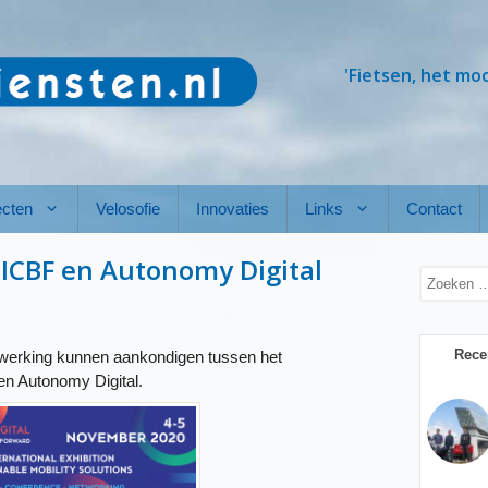
'Fietsen, het mo
ecten
Velosofie
Innovaties
Links
Contact
ICBF en Autonomy Digital
Zoek
naar:
Rece
nwerking kunnen aankondigen tussen het
 en Autonomy Digital.