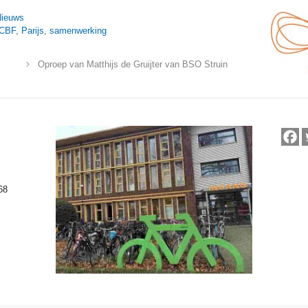
Nieuws
ICBF
,
Parijs
,
samenwerking
Oproep van Matthijs de Gruijter van BSO Struin
68