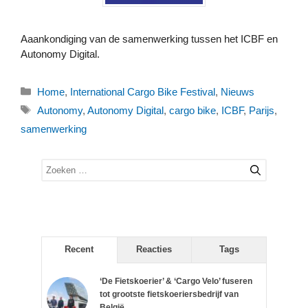
Aaankondiging van de samenwerking tussen het ICBF en
Autonomy Digital.
Categorieën
Home
,
International Cargo Bike Festival
,
Nieuws
Tags
Autonomy
,
Autonomy Digital
,
cargo bike
,
ICBF
,
Parijs
,
samenwerking
Zoek
naar:
Recent
Reacties
Tags
‘De Fietskoerier’ & ‘Cargo Velo’ fuseren
tot grootste fietskoeriersbedrijf van
België