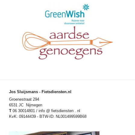
Jos Sluijsmans - Fietsdiensten.nl
Groenestraat 294
6531 JC Nijmegen
T
06 30014801 / info @ fietsdiensten . nl
KvK: 09144439 - BTW-ID: NL001499599B68