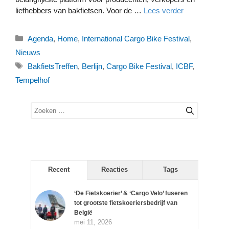
liefhebbers van bakfietsen. Voor de …
Lees verder
Categorieën
Agenda
,
Home
,
International Cargo Bike Festival
,
Nieuws
Tags
BakfietsTreffen
,
Berlijn
,
Cargo Bike Festival
,
ICBF
,
Tempelhof
Zoek
naar:
Recent
Reacties
Tags
‘De Fietskoerier’ & ‘Cargo Velo’ fuseren
tot grootste fietskoeriersbedrijf van
België
mei 11, 2026