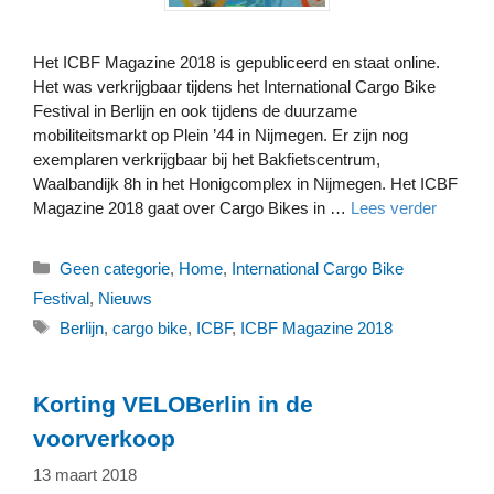
Het ICBF Magazine 2018 is gepubliceerd en staat online.
Het was verkrijgbaar tijdens het International Cargo Bike
Festival in Berlijn en ook tijdens de duurzame
mobiliteitsmarkt op Plein ’44 in Nijmegen. Er zijn nog
exemplaren verkrijgbaar bij het Bakfietscentrum,
Waalbandijk 8h in het Honigcomplex in Nijmegen. Het ICBF
Magazine 2018 gaat over Cargo Bikes in …
Lees verder
Categorieën
Geen categorie
,
Home
,
International Cargo Bike
Festival
,
Nieuws
Tags
Berlijn
,
cargo bike
,
ICBF
,
ICBF Magazine 2018
Korting VELOBerlin in de
voorverkoop
13 maart 2018