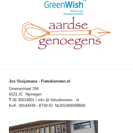
Jos Sluijsmans - Fietsdiensten.nl
Groenestraat 294
6531 JC Nijmegen
T
06 30014801 / info @ fietsdiensten . nl
KvK: 09144439 - BTW-ID: NL001499599B68