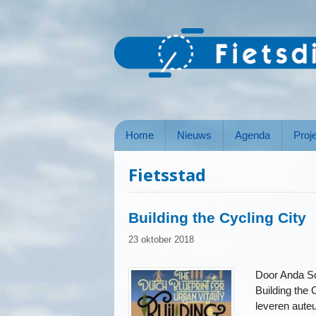
Ga
naar
de
inhoud
Home
Nieuws
Agenda
Proj
Fietsstad
Building the Cycling City
23 oktober 2018
Door Anda Sc
Building the 
leveren auteu