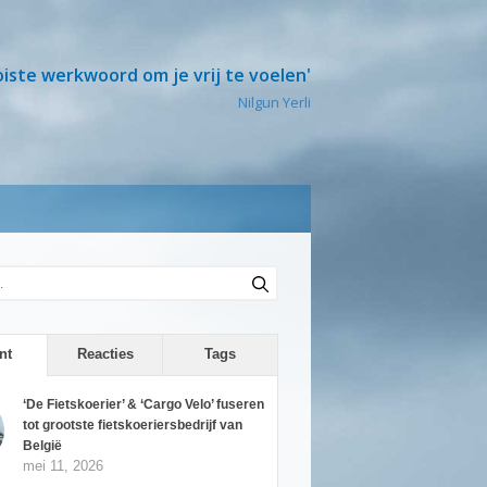
oiste werkwoord om je vrij te voelen'
Nilgun Yerli
nt
Reacties
Tags
‘De Fietskoerier’ & ‘Cargo Velo’ fuseren
tot grootste fietskoeriersbedrijf van
België
mei 11, 2026