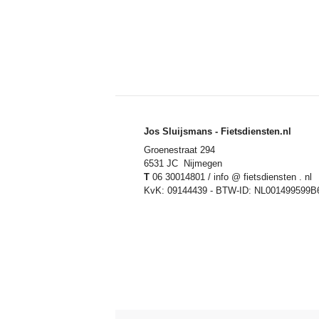
Jos Sluijsmans - Fietsdiensten.nl
Groenestraat 294
6531 JC Nijmegen
T
06 30014801 / info @ fietsdiensten . nl
KvK: 09144439 - BTW-ID: NL001499599B