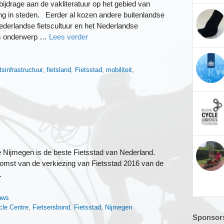
bijdrage aan de vakliteratuur op het gebied van
ing in steden. Eerder al kozen andere buitenlandse
ederlandse fietscultuur en het Nederlandse
als onderwerp …
Lees verder
etsinfrastructuur
,
fietsland
,
Fietsstad
,
mobiliteit
,
Nijmegen is de beste Fietsstad van Nederland.
tkomst van de verkiezing van Fietsstad 2016 van de
.
n
uws
cle Centre
,
Fietsersbond
,
Fietsstad
,
Nijmegen
Sponsors