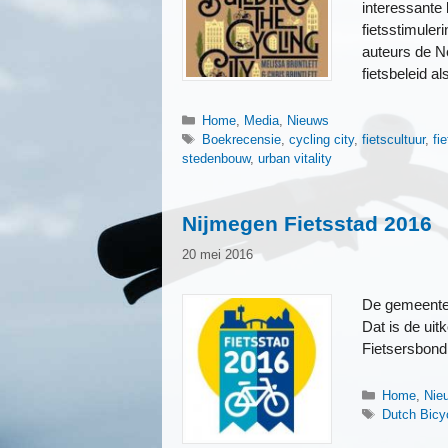
interessante 
fietsstimuler
auteurs de N
fietsbeleid 
Categorieën
Home
,
Media
,
Nieuws
Tags
Boekrecensie
,
cycling city
,
fietscultuur
,
fi
stedenbouw
,
urban vitality
Nijmegen Fietsstad 2016
20 mei 2016
De gemeente 
Dat is de ui
Fietsersbond
Categorieë
Home
,
Nie
Tags
Dutch Bicy