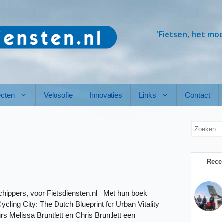
'Fietsen, het mo
ecten
Velosofie
Innovaties
Links
Contact
Zoek
naar:
Rece
hippers, voor Fietsdiensten.nl Met hun boek
Cycling City: The Dutch Blueprint for Urban Vitality
rs Melissa Bruntlett en Chris Bruntlett een