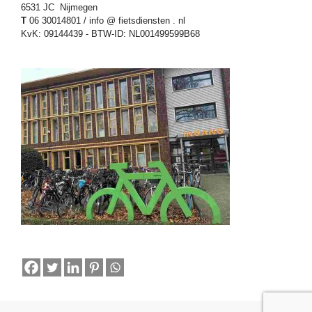
6531 JC Nijmegen
T
06 30014801 / info @ fietsdiensten . nl
KvK: 09144439 - BTW-ID: NL001499599B68