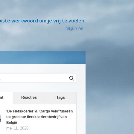
oiste werkwoord om je vrij te voelen'
Nilgun Yerli
nt
Reacties
Tags
‘De Fietskoerier’ & ‘Cargo Velo’ fuseren
tot grootste fietskoeriersbedrijf van
België
mei 11, 2026