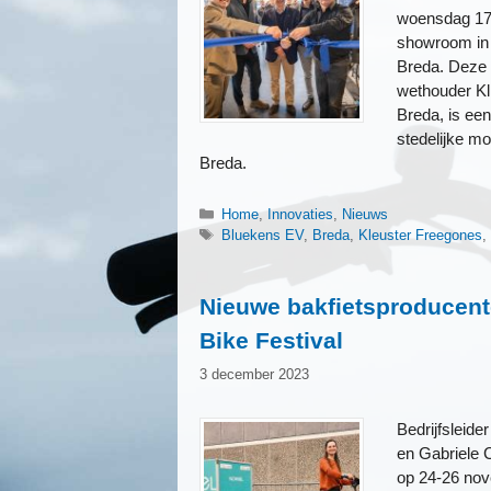
woensdag 17 
showroom in 
Breda. Deze 
wethouder K
Breda, is een
stedelijke mo
Breda.
Categorieën
Home
,
Innovaties
,
Nieuws
Tags
Bluekens EV
,
Breda
,
Kleuster Freegones
Nieuwe bakfietsproducente
Bike Festival
3 december 2023
Bedrijfsleide
en Gabriele 
op 24-26 nov