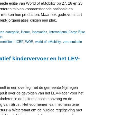
eede editie van World of eMobility op 27, 28 en 29
enteren tal van vooraanstaande nationale en
le merken hun producten. Maar ook gedreven start
eid-)organisaties krijgen een plek.
n
en categorie
,
Home
,
Innovaties
,
International Cargo Bike
ws
mobiliteit
,
ICBF
,
WOE
,
world of eMobility
,
zero-emissie
atief kindervervoer en het LEV-
eeft in een overleg met de gemeente Nijmegen
geuit over de gevolgen van het LEV-kader voor het
kinderen in de buitenschoolse opvang en de
ng van Struin. Het voornemen van het ministerie
uctuur & Waterstaat om de huidige regelgeving met