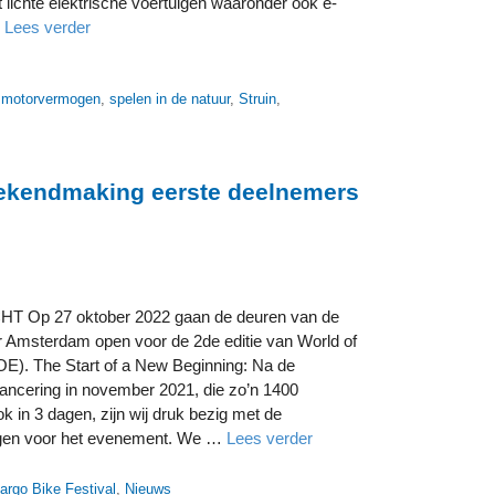
t lichte elektrische voertuigen waaronder ook e-
…
Lees verder
,
motorvermogen
,
spelen in de natuur
,
Struin
,
ekendmaking eerste deelnemers
 Op 27 oktober 2022 gaan de deuren van de
 Amsterdam open voor de 2de editie van World of
OE). The Start of a New Beginning: Na de
lancering in november 2021, die zo’n 1400
k in 3 dagen, zijn wij druk bezig met de
ngen voor het evenement. We …
Lees verder
Cargo Bike Festival
,
Nieuws