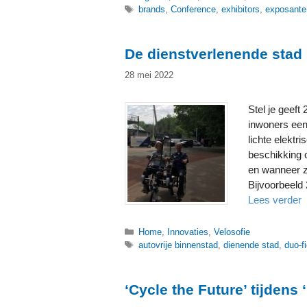
Tags
brands
,
Conference
,
exhibitors
,
exposante
De dienstverlenende stad
28 mei 2022
Stel je geef
inwoners een
lichte elektri
beschikking 
en wanneer z
Bijvoorbeeld 
Lees verder
Categorieën
Home
,
Innovaties
,
Velosofie
Tags
autovrije binnenstad
,
dienende stad
,
duo-f
‘Cycle the Future’ tijdens