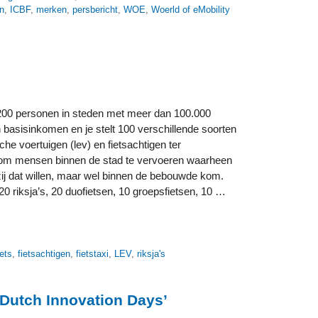
n
,
ICBF
,
merken
,
persbericht
,
WOE
,
Woerld of eMobility
t 200 personen in steden met meer dan 100.000
 basisinkomen en je stelt 100 verschillende soorten
sche voertuigen (lev) en fietsachtigen ter
om mensen binnen de stad te vervoeren waarheen
ij dat willen, maar wel binnen de bebouwde kom.
20 riksja’s, 20 duofietsen, 10 groepsfietsen, 10 …
iets
,
fietsachtigen
,
fietstaxi
,
LEV
,
riksja's
 ‘Dutch Innovation Days’