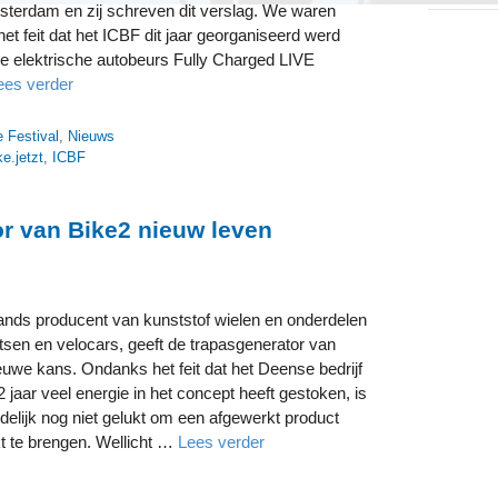
sterdam en zij schreven dit verslag. We waren
het feit dat het ICBF dit jaar georganiseerd werd
 elektrische autobeurs Fully Charged LIVE
ees verder
e Festival
,
Nieuws
e.jetzt
,
ICBF
or van Bike2 nieuw leven
lands producent van kunststof wielen en onderdelen
tsen en velocars, geeft de trapasgenerator van
euwe kans. Ondanks het feit dat het Deense bedrijf
2 jaar veel energie in het concept heeft gestoken, is
ndelijk nog niet gelukt om een afgewerkt product
t te brengen. Wellicht …
Lees verder