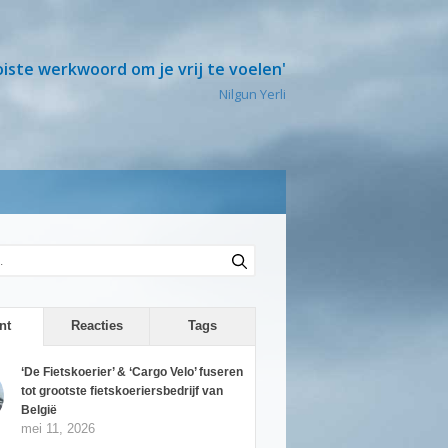
oiste werkwoord om je vrij te voelen'
Nilgun Yerli
nt
Reacties
Tags
‘De Fietskoerier’ & ‘Cargo Velo’ fuseren
tot grootste fietskoeriersbedrijf van
België
mei 11, 2026