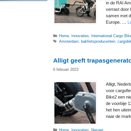
in de RAI Am
verrast door 
samen met de
Europe. …
L
Categorieën
Home
,
Innovaties
,
International Cargo Bik
Tags
Amsterdam
,
bakfietsproducenten
,
cargobik
Alligt geeft trapasgenerat
6 februari 2023
Alligt, Neder
voor cargofie
Bike2 een ni
de voorbije 1
het hen uitei
naar de mark
Categorieën
Home
,
Innovaties
,
Nieuws