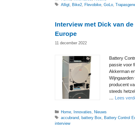
Tags
Alligt
,
Bike2
,
Flevobike
,
GoLo
,
Trapasgene
Interview met Dick van de
Europe
11 december 2022
Battery Cont
passie voor f
Akkerman en
Wijngaarden 
producent va
steeds hetzel
…
Lees verd
Categorieën
Home
,
Innovaties
,
Nieuws
Tags
accubrand
,
battery Box
,
Battery Control E
interview