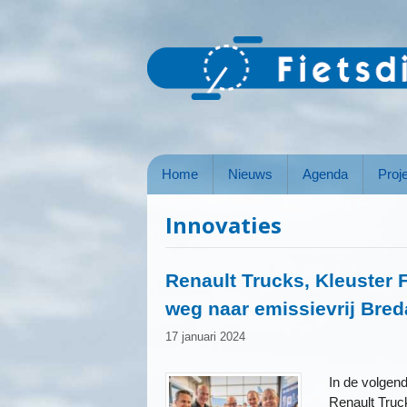
Ga
naar
de
inhoud
Home
Nieuws
Agenda
Proj
Innovaties
Renault Trucks, Kleuster 
weg naar emissievrij Bred
17 januari 2024
In de volgen
Renault Truc