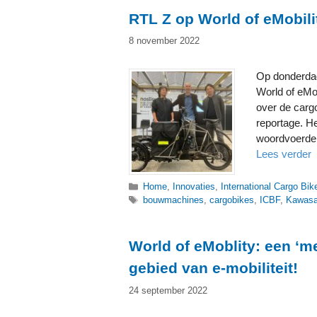
RTL Z op World of eMobili
8 november 2022
Op donderda
World of eMob
over de cargo
reportage. H
woordvoerde
Lees verder
Categorieën
Home
,
Innovaties
,
International Cargo Bik
Tags
bouwmachines
,
cargobikes
,
ICBF
,
Kawasa
World of eMoblity: een ‘m
gebied van e-mobiliteit!
24 september 2022