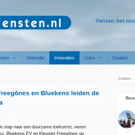
'Fietsen, het mo
ecten
Velosofie
Innovaties
Links
Contact
Zoek
naar:
Freegônes en Bluekens leiden de
Rece
a
de stap naar een duurzame toekomst, vieren
ks, Bluekens EV en Kleuster Freegônes op