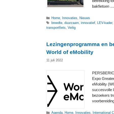
betrekking to
bakfietsen 
Categorieën
Home
,
Innovaties
,
Nieuws
Tags
breedte
,
duurzaam
,
innovatief
,
LEV-kader
transportfiets
,
Veilig
Lezingenprogramma en b
World of eMobility
11 juli 2022
PERSBERICHT
Expo Greater
eMobility (W
succesvolle 
bezoekers tro
voorbereidi
Categorieën
Agenda
,
Home
,
Innovaties
,
International 