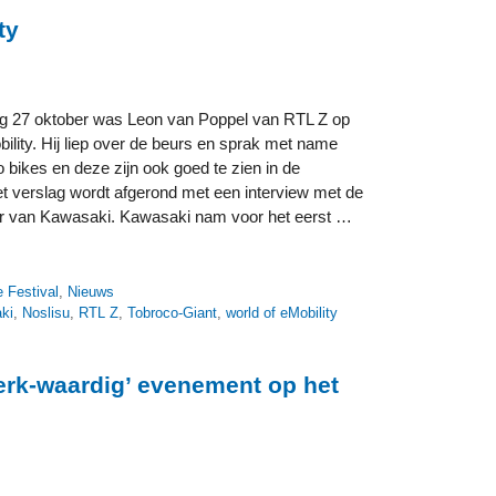
ty
g 27 oktober was Leon van Poppel van RTL Z op
ility. Hij liep over de beurs en sprak met name
 bikes en deze zijn ook goed te zien in de
et verslag wordt afgerond met een interview met de
r van Kawasaki. Kawasaki nam voor het eerst …
e Festival
,
Nieuws
ki
,
Noslisu
,
RTL Z
,
Tobroco-Giant
,
world of eMobility
erk-waardig’ evenement op het